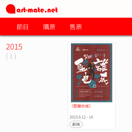
節目
購票
售票
2015
( 1 )
《堅離地城》
2015.6.12 - 14
劇場