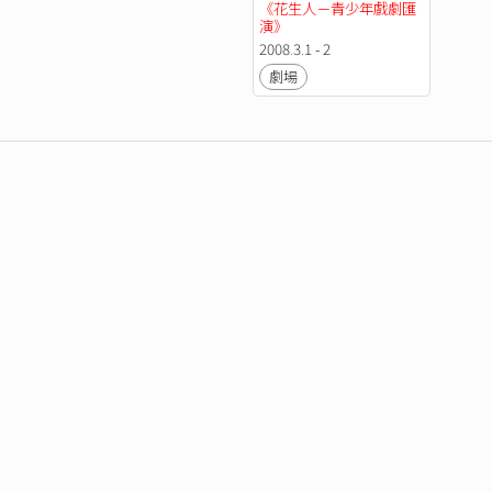
《花生人－青少年戲劇匯
演》
2008.3.1 - 2
劇場