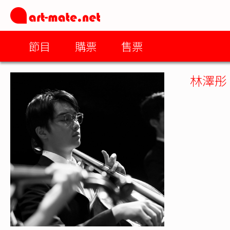
節目
購票
售票
林澤彤