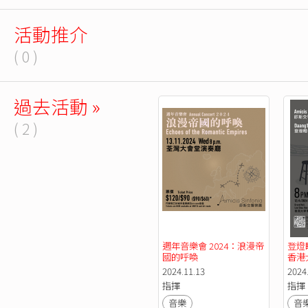
活動推介
( 0 )
過去活動 »
( 2 )
週年音樂會 2024：浪漫帝
登燈
國的呼喚
香港
廣系
2024.11.13
2024
指揮
指揮
音樂
音