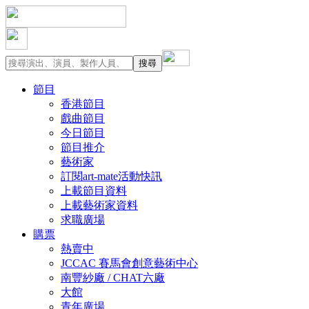
節目
香港節目
戲曲節目
今日節目
節目推介
藝術家
訂閱art-mate活動快訊
上載節目資料
上載藝術家資料
求職廣場
購票
熱賣中
JCCAC 賽馬會創意藝術中心
南豐紗廠 / CHAT六廠
大館
青年廣場