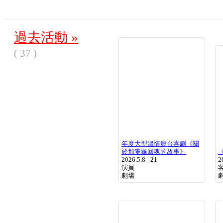
過去活動 »
( 37 )
年度大型溫情舞台喜劇《關
於那隻龜回魂的故事》
2026.5.8 - 21
2
演員
劇場