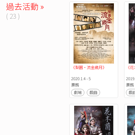
過去活動 »
( 23 )
《梨園・流金歲月》
《花
2020.1.4 - 5
2019.
票務
票務
劇場
戲曲
戲