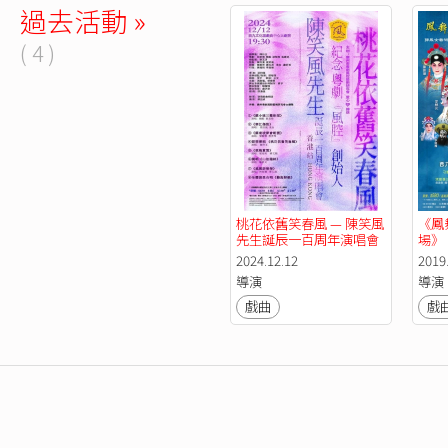
過去活動 »
( 4 )
桃花依舊笑春風 — 陳笑風
《鳳
先生誕辰一百周年演唱會
場》
（香港站）
2024.12.12
2019
導演
導演
戲曲
戲