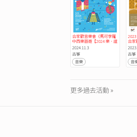
合家歡音樂會《馬可孛羅
202
中西樂器遊【2024 樂．誼
合家
國際音樂節】
中西
2024.11.3
2023
古箏
古箏
音樂
音
更多過去活動 »