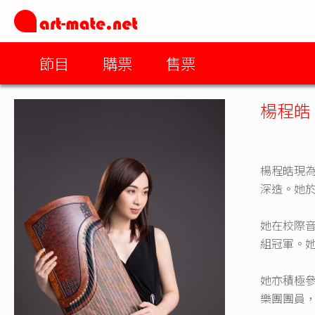
節目
購票
售票
楊程皓
楊程皓現
深造。她
她在校際
組冠軍。
她亦積極
樂團團員