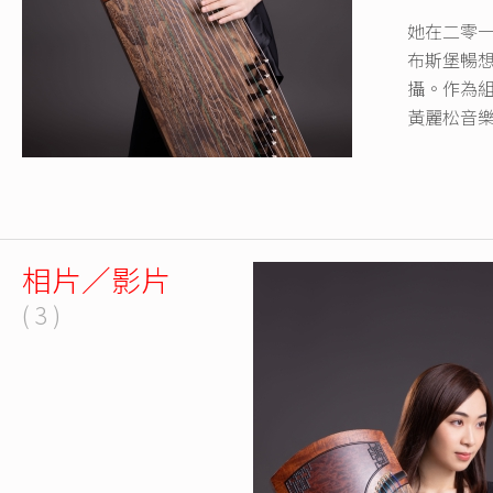
她在二零
布斯堡暢想
攝。作為
黃麗松音
相片／影片
( 3 )