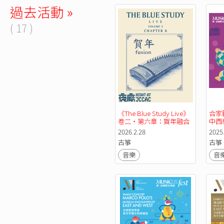
過去活動 »
( 17 )
《The Blue Study Live》
合家
卷二・第六章：賀年融合 
中西
ft. 箏・爵士
誼國
2026.2.28
2025
古箏
古箏
音樂
音