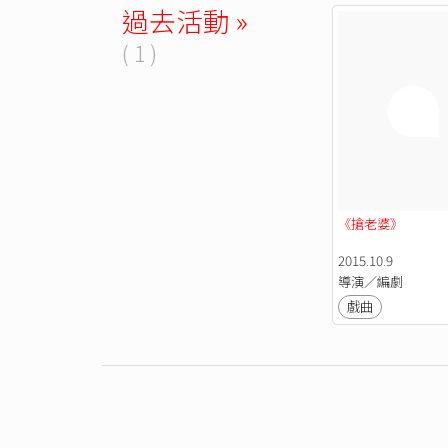
過去活動 »
( 1 )
《搶老婆》
2015.10.9
導演／編劇
戲曲