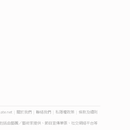
ate.net
|
關於我們
|
聯絡我們
|
私隱權政策
|
條款及細則
包括由藝團／藝術家提供、節目宣傳單張、社交網絡平台等