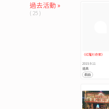
過去活動 »
( 25 )
《紅羅衫奇案》
2015.9.11
道具
戲曲