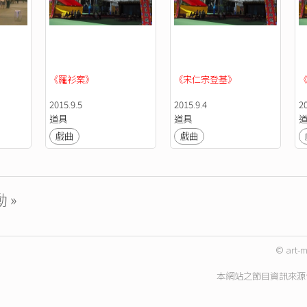
《羅衫案》
《宋仁宗登基》
2015.9.5
2015.9.4
20
道具
道具
戲曲
戲曲
 »
© art-m
本網站之節目資訊來源