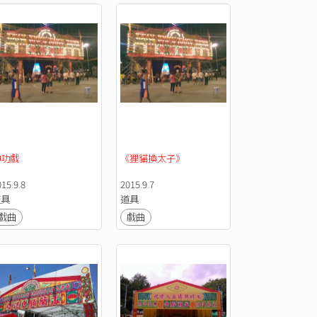
神功戲
《狸貓換太子》
15.9.8
2015.9.7
道具
道具
戲曲
戲曲