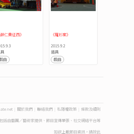
《薛仁貴征西》
《羅衫案》
15.9.3
2015.9.2
道具
道具
戲曲
戲曲
ate.net
|
關於我們
|
聯絡我們
|
私隱權政策
|
條款及細則
包括由藝團／藝術家提供、節目宣傳單張、社交網絡平台等
如欲上載節目資訊，請
按此