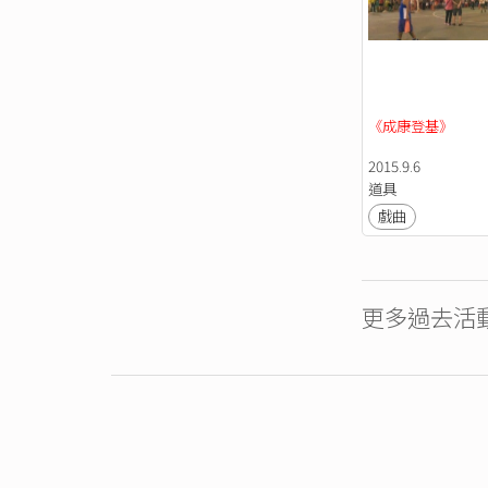
《成康登基》
2015.9.6
道具
戲曲
更多過去活動