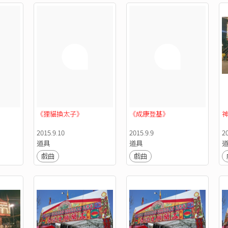
《狸貓換太子》
《成康登基》
2015.9.10
2015.9.9
20
道具
道具
戲曲
戲曲