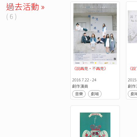
過去活動 »
( 6 )
《說再見・不再見》
《說
2016.7.22 - 24
2015.
創作演員
創作
音樂
劇場
劇