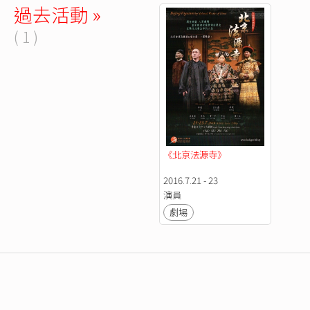
過去活動 »
( 1 )
《北京法源寺》
2016.7.21 - 23
演員
劇場