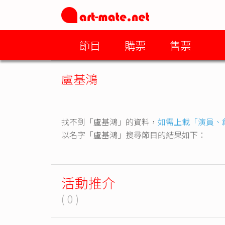
節目
購票
售票
盧基鴻
找不到「盧基鴻」的資料，
如需上載「演員、
以名字「盧基鴻」搜尋節目的結果如下：
活動推介
( 0 )