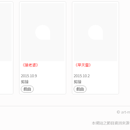
《搶老婆》
《旱天雷》
2015.10.9
2015.10.2
剪接
剪接
戲曲
戲曲
© art-m
本網站之節目資訊來源