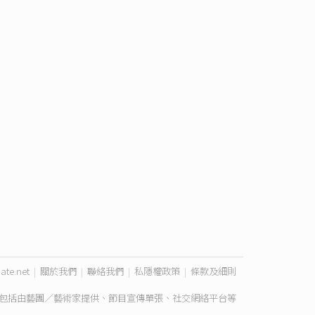
ate.net
|
關於我們
|
聯絡我們
|
私隱權政策
|
條款及細則
包括由藝團／藝術家提供、節目宣傳單張、社交網絡平台等