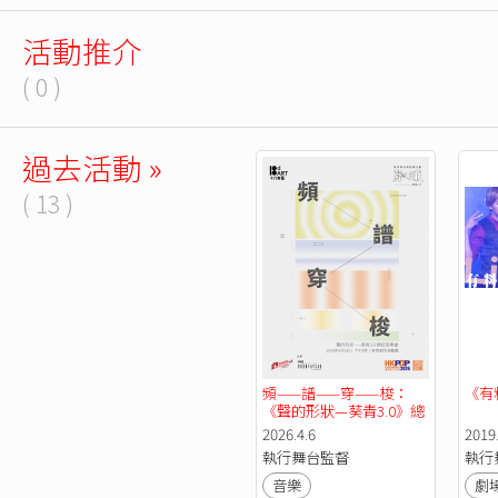
活動推介
( 0 )
過去活動 »
( 13 )
頻——譜——穿——梭：
《有
《聲的形狀—葵青3.0》總
結音樂會
2026.4.6
2019.
執行舞台監督
執行
音樂
劇