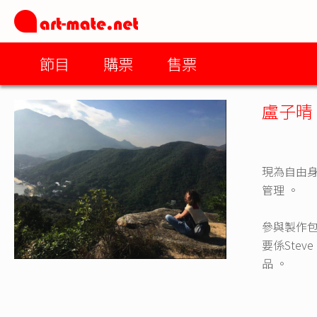
節目
購票
售票
盧子晴
現為自由
管理 。
參與製作包
要係Ste
品 。