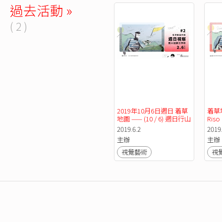
過去活動 »
( 2 )
2019年10月6日週日 着草
着草
地圖 —— (10 / 6) 週日行山
Ris
視察兼 Risograph 紀錄工
2019.6.2
2019.
作坊
主辦
主辦
視覺藝術
視