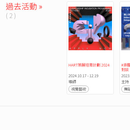
過去活動 »
( 2 )
HART策展培育計劃 2024
#非
對談
《（
2024.10.17 - 12.19
2023
頭）
導師
主持
裏」
視覺藝術
舞