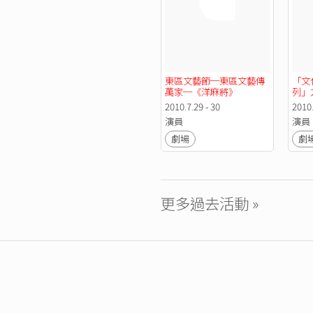
東區文藝節─東區文藝傳
「文化
萬家─《洋麻將》
列」
劇新
2010.7.29 - 30
2010
《我
演員
演員
劇場
劇
更多過去活動 »