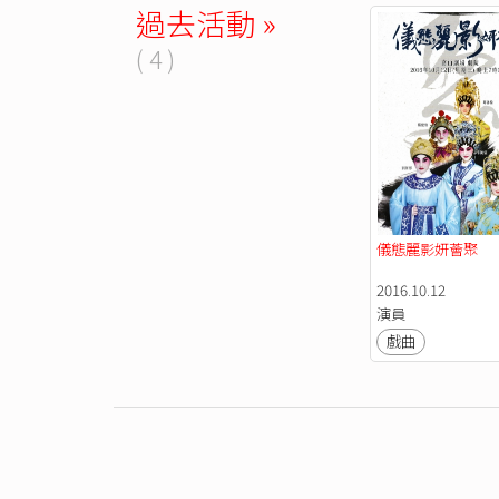
過去活動 »
( 4 )
儀態麗影妍薈聚
2016.10.12
演員
戲曲