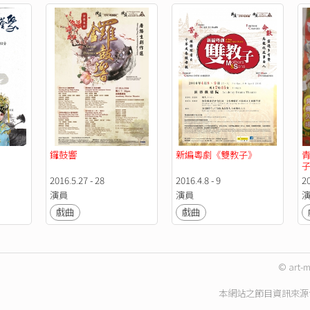
鑼鼓響
新編粵劇《雙教子》
2016.5.27 - 28
2016.4.8 - 9
20
演員
演員
戲曲
戲曲
© art-m
本網站之節目資訊來源