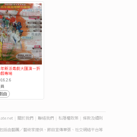
青年新派粵劇大匯演－折
子戲專場
16.2.6
演員
戲曲
ate.net
|
關於我們
|
聯絡我們
|
私隱權政策
|
條款及細則
包括由藝團／藝術家提供、節目宣傳單張、社交網絡平台等