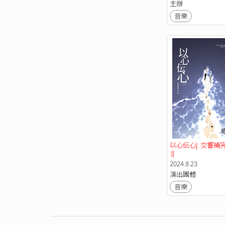
主辦
音樂
以心伝心|: 交響補完
:||
2024.8.23
演出團體
音樂