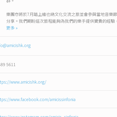
群。
樂團亦將於7月踏上維也納文化交流之旅並會參與當地音樂
分享。我們期盼這次旅程能夠為我們的樂手提供寶貴的經驗
更多 »
我們的努力得以實現，有賴於那些相信我們使命並慷慨支持
領福集團，以及新昌– 葉庚年教育基金，致以衷心的感謝。
fo@amicishk.org
（CEDARS）、香港大學管弦樂團、香港大學合唱團、香
樂團的支持。
689 5611
無論您是一位希望加入我們的樂手，還是一位熱愛音樂並希
您加入我們一起探索音樂的旅程。
tps://www.amicishk.org/
tps://www.facebook.com/amicissinfonia
tps://www.instagram.com/amicis_sinfonia