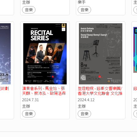
主辦
樂手
音樂
音樂
計劃 
演奏會系列 - 馬金怡、張
登燈瞪櫈 - 篎斯交響樂團/
天麒、蔡沛泓、歐陽洛森 
香港大學文化聯會 文化推
廣系列
2024.7.31
2024.4.12
2
主辦
主辦
音樂
音樂