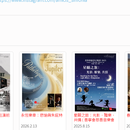
巡演前
永恆樂章：悲愴與朱庇特
星願之旅：光影．雅樂．
春
共情 ( 善寧會慈善音樂會 
2025 )
2026.2.13
2025.8.15
2