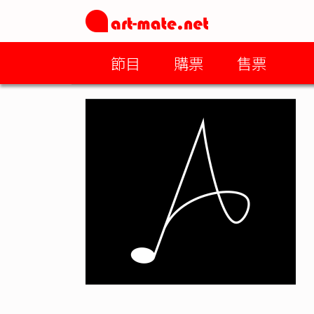
節目
購票
售票