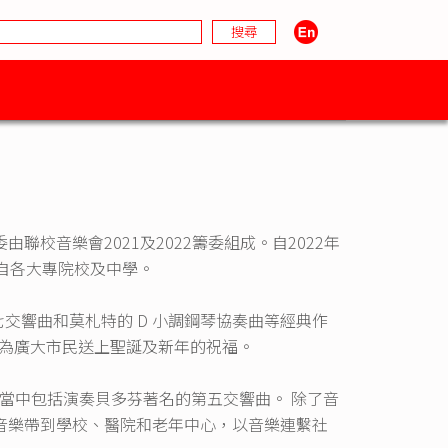
校音樂會2021及2022籌委組成。自2022年
自各大專院校及中學。
第七交響曲和莫札特的 D 小調鋼琴協奏曲等經典作
，為廣大市民送上聖誕及新年的祝福。
樂會，當中包括演奏貝多芬著名的第五交響曲。 除了音
音樂帶到學校、醫院和老年中心，以音樂連繫社