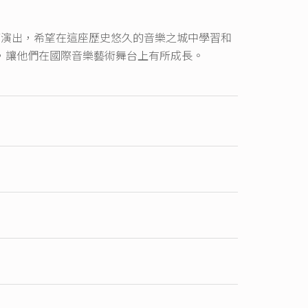
節演出，希望在這座歷史悠久的音樂之城中學習和
，讓他們在國際音樂藝術舞台上有所成長。
的贊助者。我們謹此向以往的贊助商：通利琴行、
我們同時要感謝香港大學學生發展及資源中心
港大學文化聯會，以及香港理工大學學生事務處管弦
望成為我們觀眾一份子的樂迷，篎斯交響樂團誠邀
資料來源：篎斯交響樂團