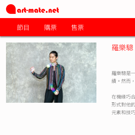
節目
購票
售票
羅樂驄
羅樂驄是
績。然而
在機緣巧
形式對他
元素和技