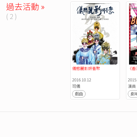
過去活動 »
( 2 )
儀態麗影妍薈聚
《香港
2016.10.12
2015.
司儀
演員
戲曲
劇