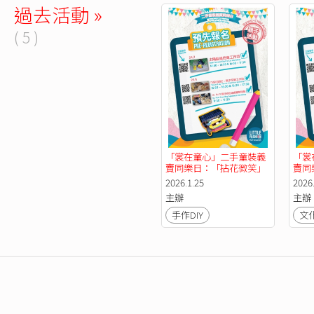
過去活動 »
( 5 )
「裳在童心」二手童裝義
「裳
賣同樂日：「拈花微笑」
賣同樂
親子花藝工作坊
自由
2026.1.25
2026
主辦
主辦
手作DIY
文