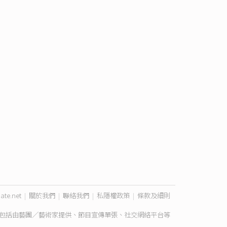
ate.net
|
關於我們
|
聯絡我們
|
私隱權政策
|
條款及細則
包括由藝團／藝術家提供、節目宣傳單張、社交網絡平台等