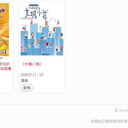
作培訓
《大城小我》
聯校結業
2009.9.17 - 19
演員
劇場
© art-m
本網站之節目資訊來源