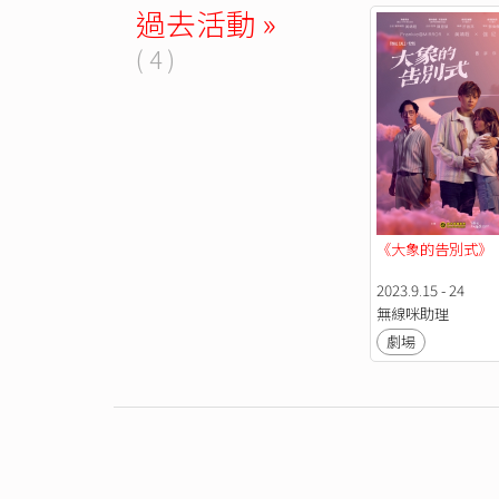
過去活動 »
( 4 )
《大象的告別式》
2023.9.15 - 24
無線咪助理
劇場