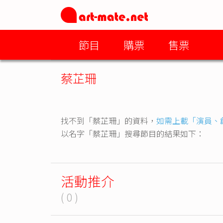
節目
購票
售票
蔡芷珊
找不到「蔡芷珊」的資料，
如需上載「演員、
以名字「蔡芷珊」搜尋節目的結果如下：
活動推介
( 0 )