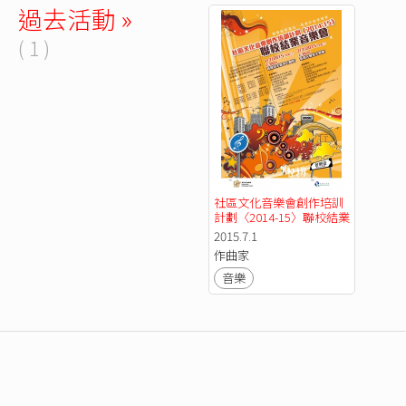
過去活動 »
( 1 )
社區文化音樂會創作培訓
計劃〈2014-15〉聯校結業
音樂會 (7/1)
2015.7.1
作曲家
音樂