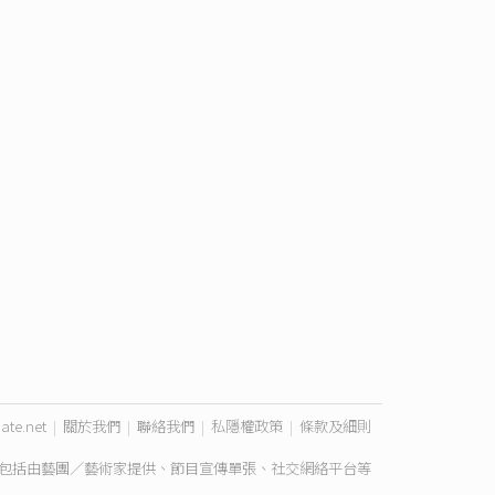
ate.net
|
關於我們
|
聯絡我們
|
私隱權政策
|
條款及細則
包括由藝團／藝術家提供、節目宣傳單張、社交網絡平台等