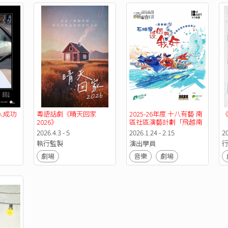
人成功
粵語話劇《晴天回家 
2025-26年度 十八有藝 南
2026》
區社區演藝計劃「飛越南
寶石II」音樂劇培訓計劃 
2026.4.3 - 5
2026.1.24 - 2.15
20
音樂劇《石排灣 邊個夠我
執行監製
演出學員
行
奸》社區巡演及總結演出
劇場
音樂
劇場