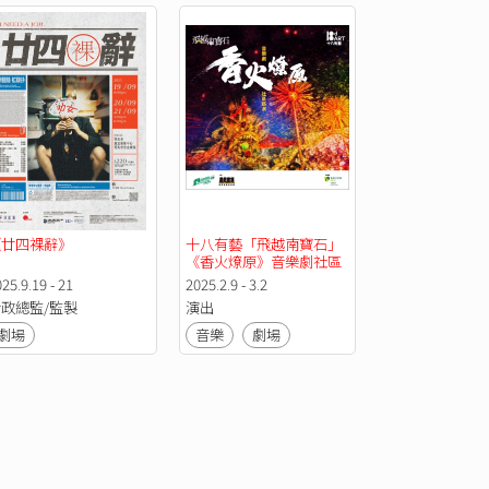
《廿四裸辭》
十八有藝「飛越南寶石」
《香火燎原》音樂劇社區
巡演及總結演出
25.9.19 - 21
2025.2.9 - 3.2
政總監/監製
演出
劇場
音樂
劇場