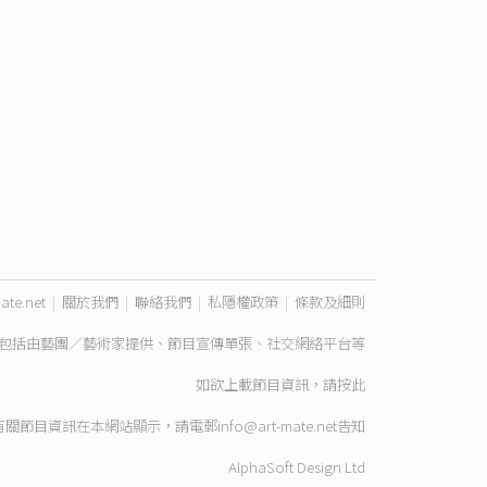
ate.net
|
關於我們
|
聯絡我們
|
私隱權政策
|
條款及細則
包括由藝團／藝術家提供、節目宣傳單張、社交網絡平台等
如欲上載節目資訊，請
按此
有關節目資訊在本網站顯示，請電郵
info@art-mate.net
告知
AlphaSoft Design Ltd