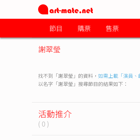
節目
購票
售票
謝翠瑩
找不到「謝翠瑩」的資料，
如需上載「演員、
以名字「謝翠瑩」搜尋節目的結果如下：
活動推介
( 0 )