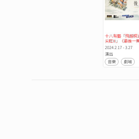
十八有藝「飛越桐
尖旺III」《最後一舞
Last Dance 社
2024.2.17 - 3.27
業演出
演出
音樂
劇場