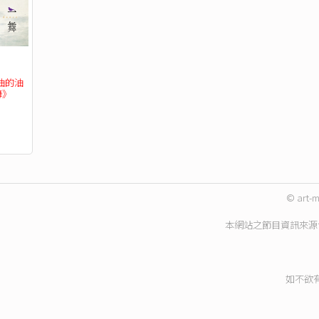
油的油
》 
區巡演及結
© art-m
本網站之節目資訊來源
如不欲