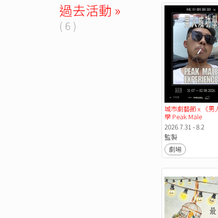
過去活動 »
( 6 )
城市劇藝節 x 《男
學 Peak Male 
Experience》
2026.7.31 - 8.2
監製
劇場