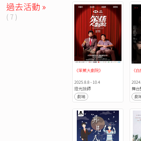
過去活動 »
( 7 )
《笨蕉大劇院》
《白房
2025.8.8 - 10.4
2024.
燈光技師
舞台
劇場
劇