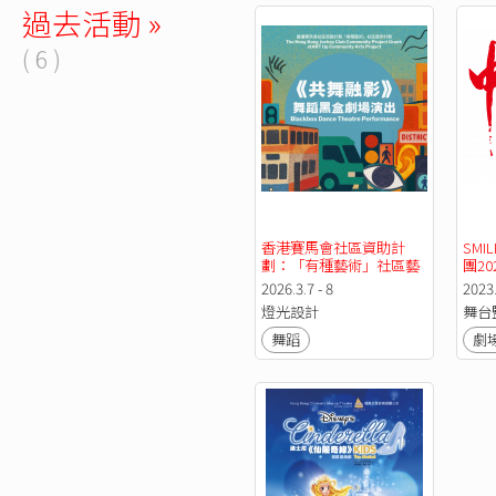
過去活動 »
( 6 )
香港賽馬會社區資助計
SMI
劃：「有種藝術」社區藝
團2
術計劃──社區舞蹈黑盒
2026.3.7 - 8
2023.
劇場演出《共舞融影》
燈光設計
舞台
舞蹈
劇