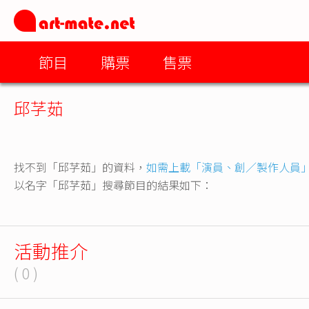
節目
購票
售票
邱芓茹
找不到「邱芓茹」的資料，
如需上載「演員、創／製作人員
以名字「邱芓茹」搜尋節目的結果如下：
活動推介
( 0 )