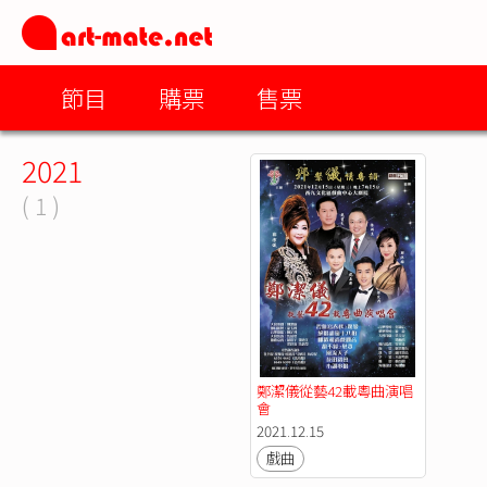
節目
購票
售票
2021
( 1 )
鄭潔儀從藝42載粵曲演唱
會
2021.12.15
戲曲