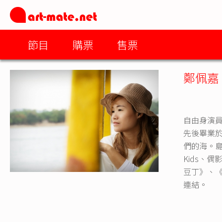
節目
購票
售票
鄭佩嘉
自由身演
先後畢業於
們的海。島
Kids、
豆丁》、
連結。