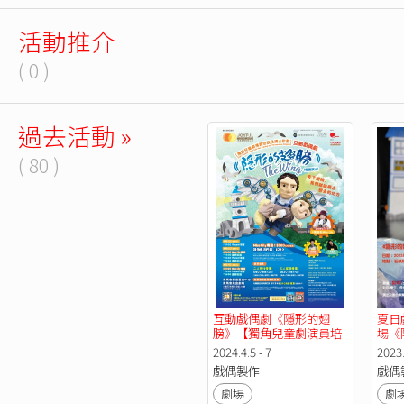
活動推介
( 0 )
過去活動 »
( 80 )
互動戲偶劇《隱形的翅
夏日
膀》【獨角兒童劇演員培
場《
訓及演出計劃】 
2024.4.5 - 7
2023
戲偶製作
戲偶
劇場
劇