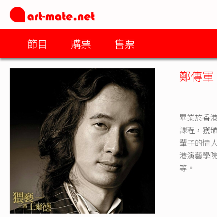
節目
購票
售票
鄭傳軍
畢業於香港
課程，獲
輩子的情人
港演藝學
等。