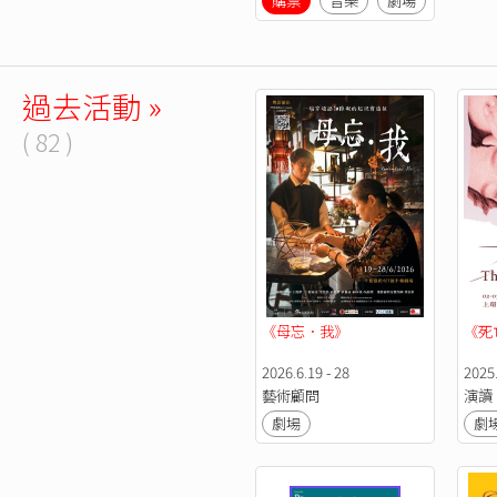
購票
音樂
劇場
多媒體
過去活動 »
( 82 )
《母忘．我》
《死
2026.6.19 - 28
2025.
藝術顧問
演讀
劇場
劇