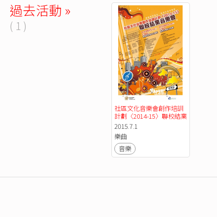
過去活動 »
( 1 )
社區文化音樂會創作培訓
計劃〈2014-15〉聯校結業
音樂會 (7/1)
2015.7.1
樂曲
音樂