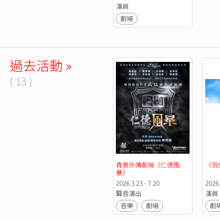
演員
劇場
過去活動 »
( 13 )
青春外傳劇場《仁德風
《我
暴》
2026.3.23 - 7.20
2026.
聲音演出
演員
音樂
劇場
劇