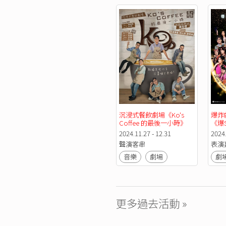
沉浸式餐飲劇場《Ko's 
爆炸
Coffee 的最後一小時》
《爆
2024.11.27 - 12.31
2024
聲演客串
表演
音樂
劇場
劇
更多過去活動 »