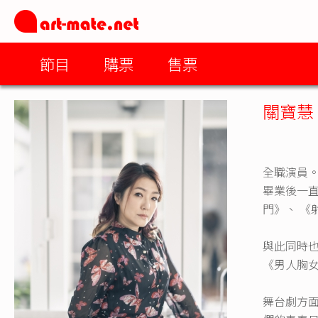
節目
購票
售票
關寶慧
全職演員。
畢業後一
門》、 《
與此同時
《男人胸女人
舞台劇方