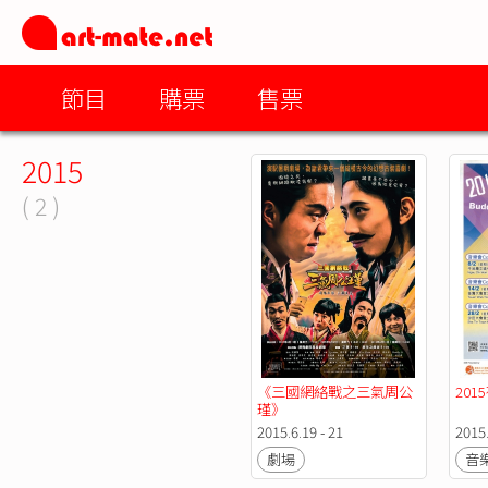
節目
購票
售票
2015
( 2 )
《三國網絡戰之三氣周公
201
瑾》
2015.6.19 - 21
2015
劇場
音