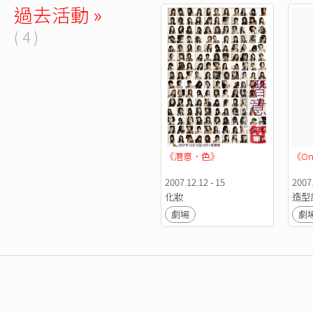
過去活動 »
( 4 )
《潛意．色》
《On
2007.12.12 - 15
2007.
化妝
造型
劇場
劇