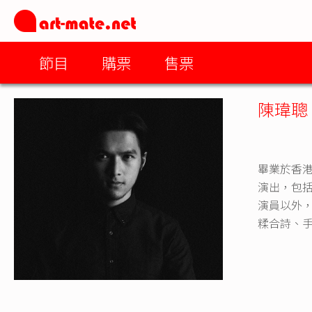
節目
購票
售票
陳瑋聰
畢業於香
演出，包括
演員以外，
糅合詩、手