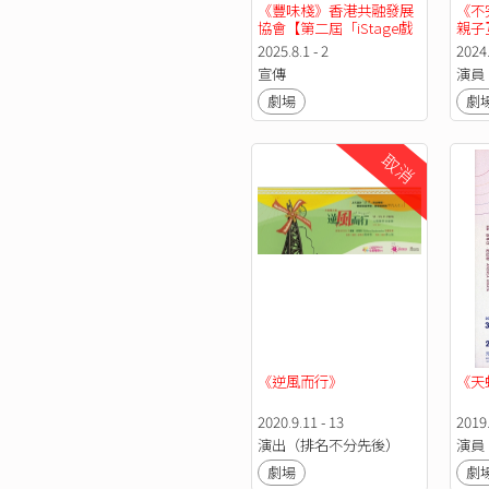
《豐味棧》香港共融發展
《不
協會【第二屆「iStage戲
親子
劇節」】
2025.8.1 - 2
2024.
宣傳
演員
劇場
劇
取消
《逆風而行》
《天
2020.9.11 - 13
2019.
演出（排名不分先後）
演員
劇場
劇