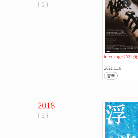
( 1 )
Interstage 2021 
2021.11.6
音樂
2018
( 3 )