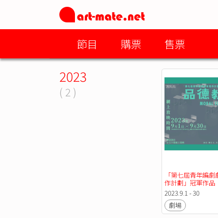
節目
購票
售票
2023
( 2 )
「第七屆青年編劇
作計劃」冠軍作品
教育》網上放映
2023.9.1 - 30
劇場