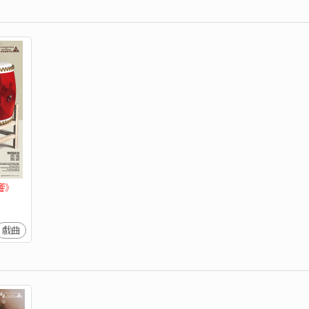
響》
戲曲