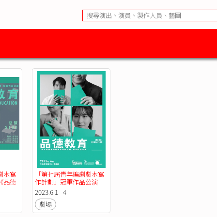
劇本寫
「第七屆青年編劇劇本寫
《品德
作計劃」冠軍作品公演
《品德教育》
2023.6.1 - 4
劇場