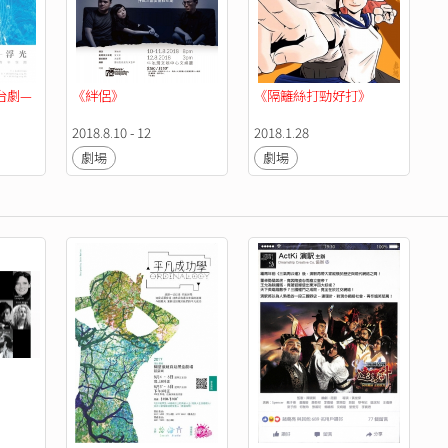
台劇—
《絆侶》
《隔籬絲打勁好打》
2018.8.10 - 12
2018.1.28
劇場
劇場