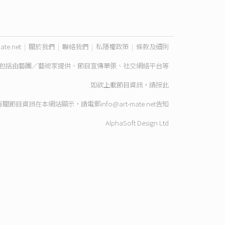
ate.net
|
關於我們
|
聯絡我們
|
私隱權政策
|
條款及細則
包括由藝團／藝術家提供、節目宣傳單張、社交網絡平台等
如欲上載節目資訊，請
按此
有關節目資訊在本網站顯示，請電郵
info@art-mate.net
告知
AlphaSoft Design Ltd