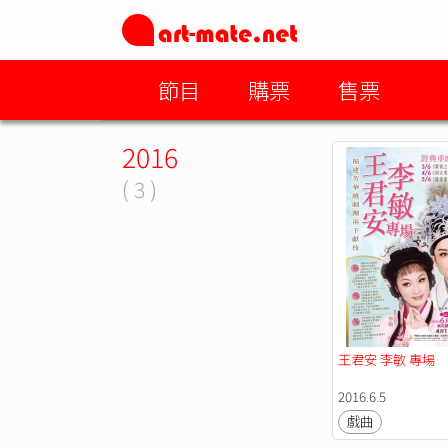
節目
購票
售票
2016
( 3 )
王君安 李敏 專場
2016.6.5
戲曲