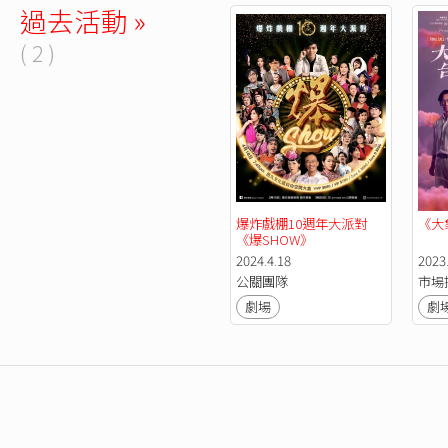
過去活動 »
( 2 )
爆炸戲棚10週年大派對
《大
《爆SHOW》
2024.4.18
2023.
公關團隊
市場
劇場
劇