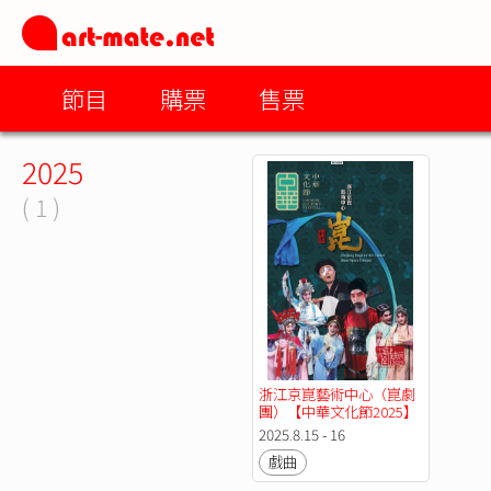
節目
購票
售票
2025
( 1 )
浙江京崑藝術中心（崑劇
團）【中華文化節2025】
2025.8.15 - 16
戲曲