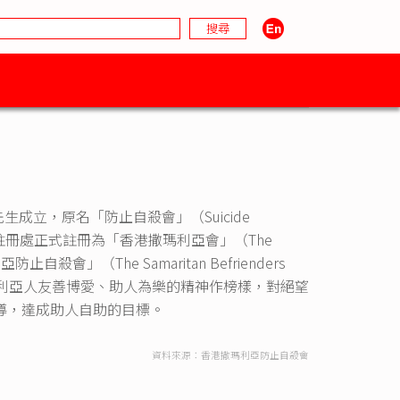
成立，原名「防止自殺會」（Suicide
本港社團註冊處正式註冊為「香港撒瑪利亞會」（The
止自殺會」（The Samaritan Befrienders
撒瑪利亞人友善博愛、助人為樂的精神作榜樣，對絕望
導，達成助人自助的目標。
資料來源：香港撒瑪利亞防止自殺會