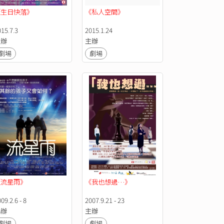
《生日快落》
《私人空間》
15.7.3
2015.1.24
主辦
主辦
劇場
劇場
流星雨》 
《我也想過…》
09.2.6 - 8
2007.9.21 - 23
協辦
主辦
劇場
劇場