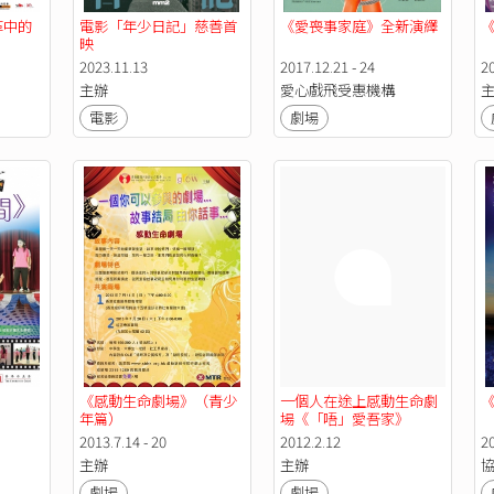
革中的
電影「年少日記」慈善首
《愛喪事家庭》全新演繹
映
2023.11.13
2017.12.21 - 24
20
主辦
愛心戲飛受惠機構
電影
劇場
《感動生命劇場》（青少
一個人在途上感動生命劇
《
年篇）
場《「唔」愛吾家》
2013.7.14 - 20
2012.2.12
20
主辦
主辦
劇場
劇場