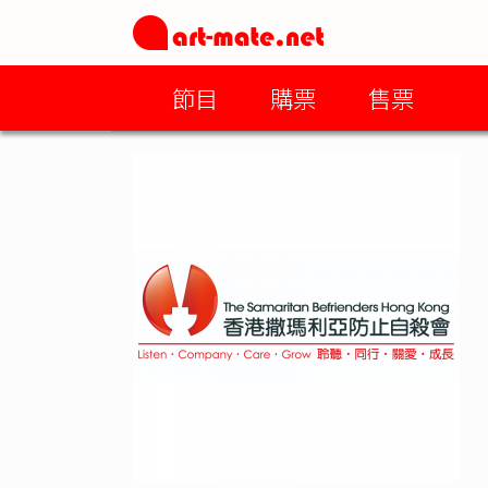
節目
購票
售票