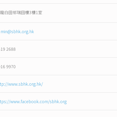
龍白田邨瑞田樓3樓1室
dmin@sbhk.org.hk
319 2688
016 9970
tp://www.sbhk.org.hk/
ttps://www.facebook.com/sbhk.org