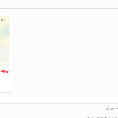
港中樂團
© art-m