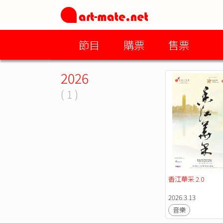
節目
購票
售票
2026
( 1 )
香江華采 2.0
2026.3.13
音樂