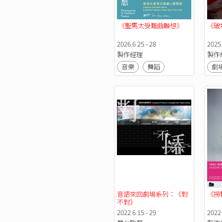
 《聖馬太受難曲聯想》 
《破
2026.6.25 - 28
2025.
製作經理
製作
音樂
舞蹈
劇
音語來回劇場系列：《對
《撈
不對》
2022.6.15 - 29
2022.