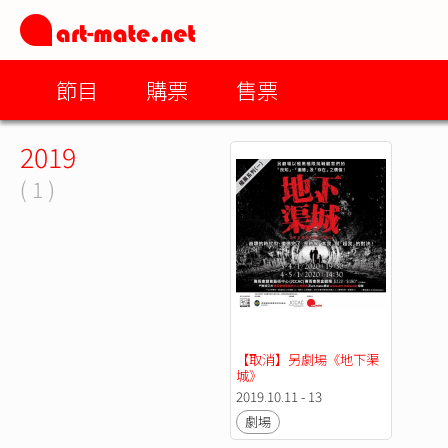
節目
購票
售票
2019
( 1 )
【取消】另劇場《地下渠
城》
2019.10.11 - 13
劇場