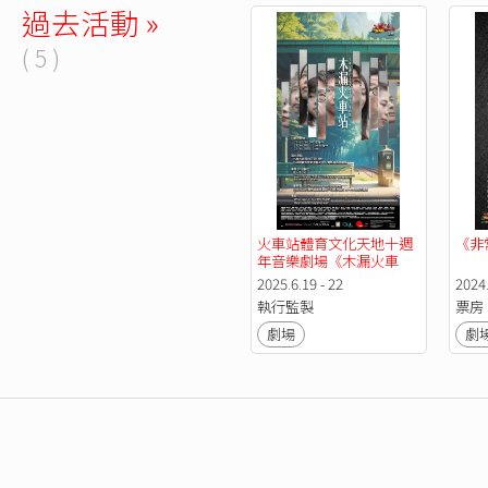
過去活動 »
( 5 )
火車站體育文化天地十週
《非
年音樂劇場《木漏火車
站》
2025.6.19 - 22
2024.
執行監製
票房
劇場
劇