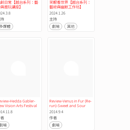
玩創日常【越台系列：藝
笑眼看世界【越台系列：
術與遊玩講座】
藝術與幽默工作坊】
24.3.8
2024.1.26
主持
主持
多媒體
劇場
其他
eview-Hedda Gabler-
Review-Venus in Fur (Re-
w Vision Arts Festival
run)-Sweet and Sour 
Productions
014.11.8
2014.9.4
作者
作者
劇場
劇場