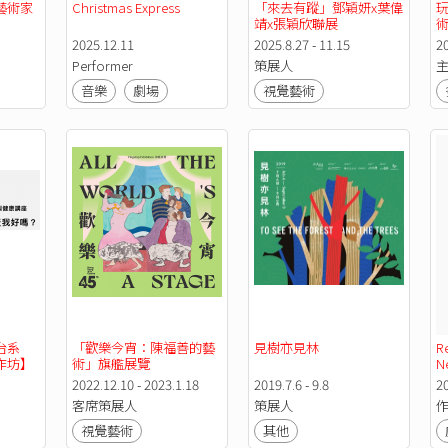
藝術家
Christmas Express
「來去有蹤」鄧穎妍x葉偉
靖x張穎欣聯展
2025.12.11
2025.8.27 - 11.15
20
Performer
策展人
音樂
劇場
視覺藝術
台系
「歡樂今宵：陳福善的藝
見樹亦見林
R
作坊】
術」旗艦展覽
Ne
2022.12.10 - 2023.1.18
2019.7.6 - 9.8
2
客席策展人
策展人
視覺藝術
其他