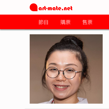
節目
購票
售票