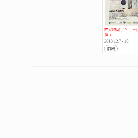
誰又缺席了？﹙三
演﹚
2018.12.7 - 16
劇場