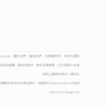
ate.net
|
關於我們
|
聯絡我們
|
私隱權政策
|
條款及細則
包括由藝團／藝術家提供、節目宣傳單張、社交網絡平台等
如欲上載節目資訊，請
按此
有關節目資訊在本網站顯示，請電郵
info@art-mate.net
告知
AlphaSoft Design Ltd