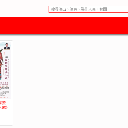
亭驚
人威》