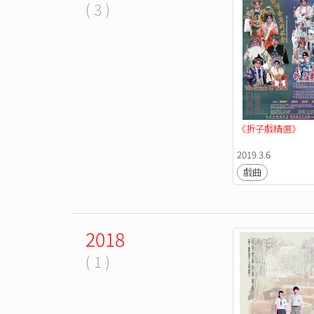
( 3 )
《折子戲精選》
2019.3.6
戲曲
2018
( 1 )