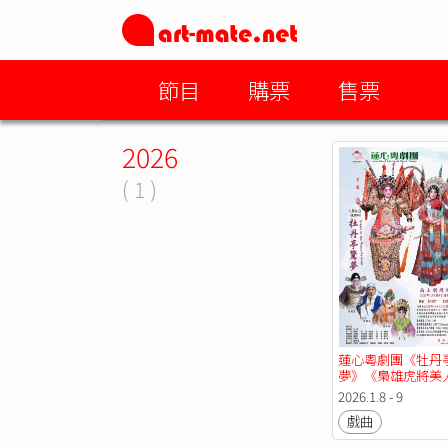
節目
購票
售票
2026
( 1 )
蓮心粵劇團《牡丹
夢》《梟雄虎將美
2026.1.8 - 9
戲曲