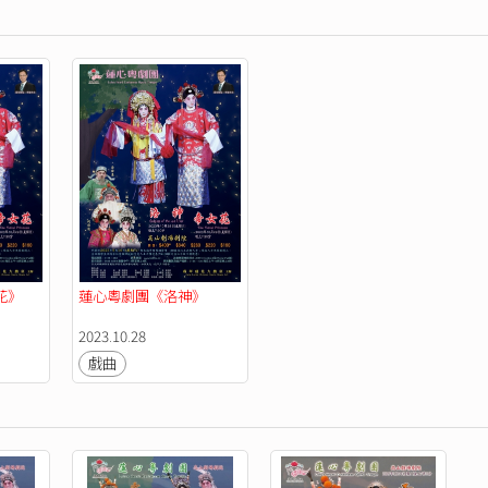
花》
蓮心粵劇團《洛神》
2023.10.28
戲曲