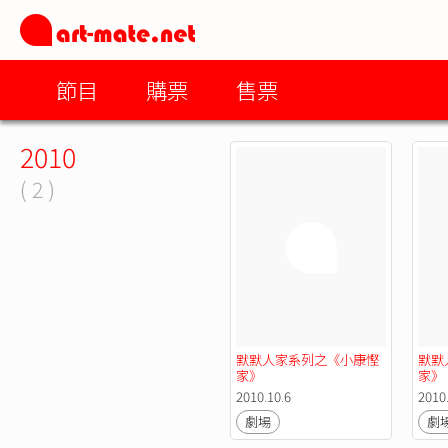
節目
購票
售票
2010
( 2 )
默默人家系列之《小康慳
默默
家》
家》
2010.10.6
2010.
劇場
劇