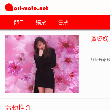
節目
購票
售票
黃睿嫻
經驗舞蹈
活動推介