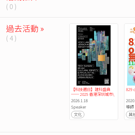
( 0 )
過去活動 »
( 4 )
【科技週日】建科盛典
829 
── 2025 香港深圳城市\ 
建築雙城雙年展：人工智
2026.1.18
2020
能城市領域下的文化身份
Speaker
導師
與儀式
文化
其