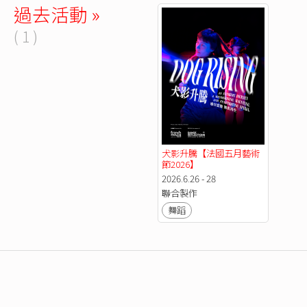
過去活動 »
( 1 )
犬影升騰【法國五月藝術
節2026】
2026.6.26 - 28
聯合製作
舞蹈